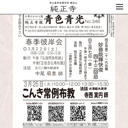
to
content