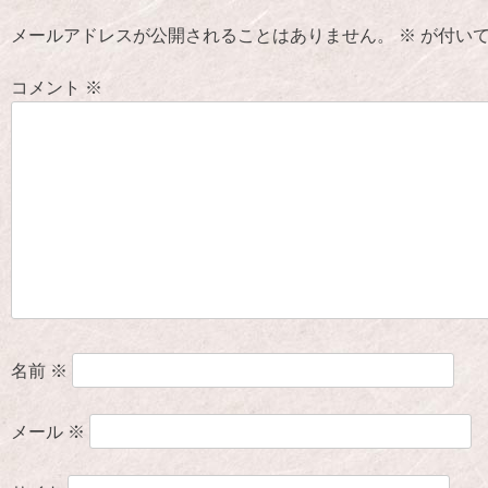
メールアドレスが公開されることはありません。
※
が付いて
コメント
※
名前
※
メール
※