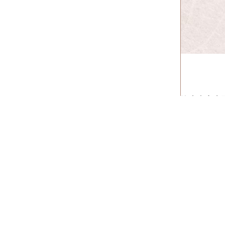
浄土真宗本
〒522-00
TEL 0749-2