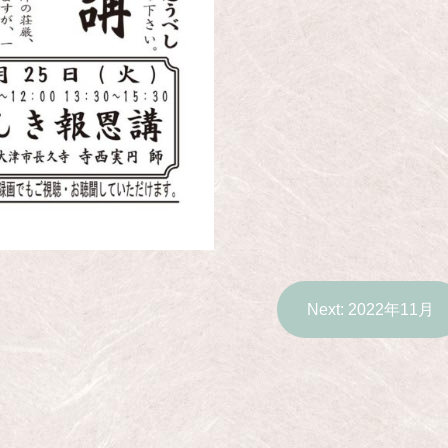
Next:
2022年11月