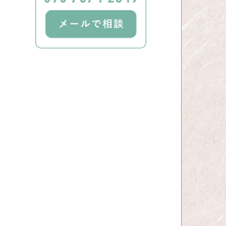
ゲ
ー
シ
ョ
ン