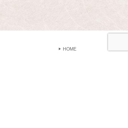
HOME
純正寺について
純正寺の寺院活動
純正寺の年間予定
今月の予定
寺報「青色青光」
お勤めライブ配信