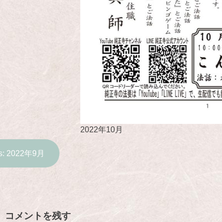
2022年10月
s:
2022年9月
コメントを残す