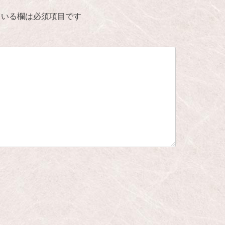
いる欄は必須項目です