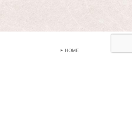
HOME
純正寺について
純正寺の寺院活動
純正寺の年間予定
今月の予定
寺報「青色青光」
お勤めライブ配信