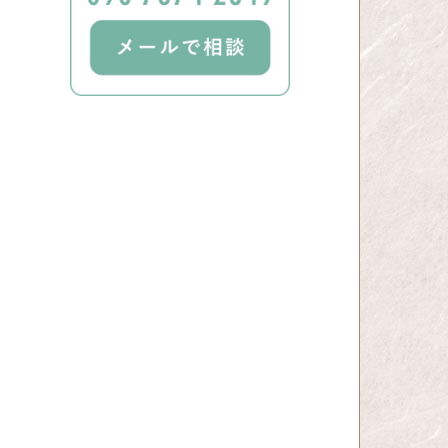
ゲ
ー
シ
ョ
ン