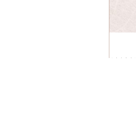
浄土真宗本
〒522-00
TEL 0749-2