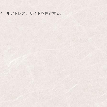
メールアドレス、サイトを保存する。